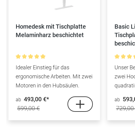
Homedesk mit Tischplatte
Basic L
Melaminharz beschichtet
Tischpl
beschic
Durchschnittliche Bewertung von 4.9 von 5 Sterne
Durchsch
Idealer Einstieg für das
Unser Be
ergonomische Arbeiten. Mit zwei
zwei Ho
Motoren in den Hubsäulen.
quadrat
493,00 €*
593,
ab
ab
599,00 €
729,00