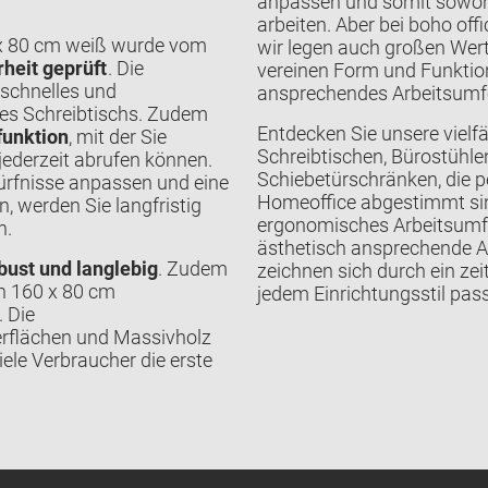
anpassen und somit sowoh
arbeiten. Aber bei boho off
 x 80 cm weiß wurde vom
wir legen auch großen Wer
heit geprüft
. Die
vereinen Form und Funktion
 schnelles und
ansprechendes Arbeitsumfe
es Schreibtischs. Zudem
Entdecken Sie unsere vielf
funktion
, mit der Sie
Schreibtischen, Bürostühl
 jederzeit abrufen können.
Schiebetürschränken, die p
dürfnisse anpassen und eine
Homeoffice abgestimmt sind.
 werden Sie langfristig
ergonomisches Arbeitsumfe
n.
ästhetisch ansprechende 
bust und langlebig
. Zudem
zeichnen sich durch ein ze
ch 160 x 80 cm
jedem Einrichtungsstil pass
. Die
rflächen und Massivholz
iele Verbraucher die erste