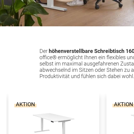
Der
höhenverstellbare Schreibtisch 16
office® ermöglicht Ihnen ein flexibles un
Körpergröße und unterstützt ein
selbst im maximal ausgefahrenen Zustan
abwechselnd im Sitzen oder Stehen zu arb
Produktivität und fühlen sich dabei wohl
AKTION
AKTION