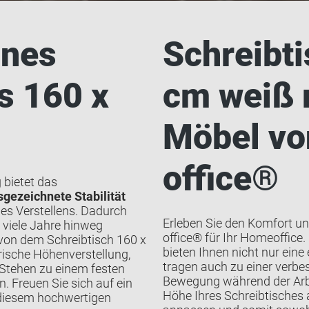
ines
Schreibti
s 160 x
cm weiß 
Möbel vo
office®
 bietet das
sgezeichnete Stabilität
s Verstellens. Dadurch
Erleben Sie den Komfort un
 viele Jahre hinweg
office® für Ihr Homeoffice.
 von dem Schreibtisch 160 x
bieten Ihnen nicht nur ein
trische Höhenverstellung,
tragen auch zu einer verb
 Stehen zu einem festen
Bewegung während der Arbei
. Freuen Sie sich auf ein
Höhe Ihres Schreibtisches a
diesem hochwertigen