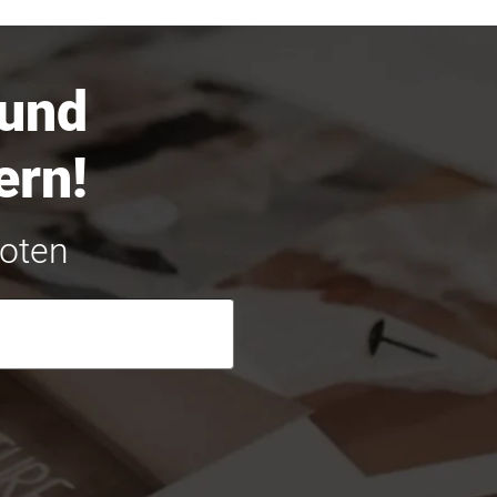
 und
ern!
boten