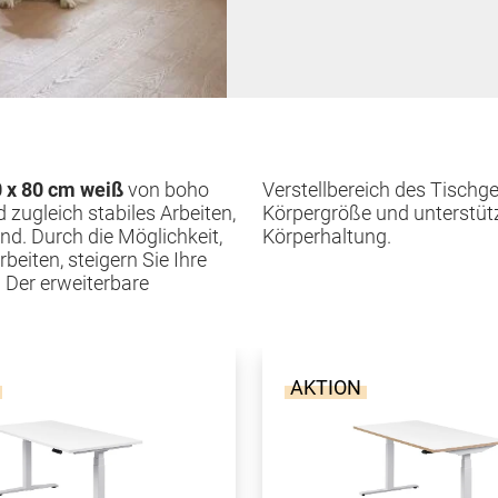
0 x 80 cm weiß
von boho
Verstellbereich des Tischgestells ist ideal für Menschen jeder
d zugleich stabiles Arbeiten,
e ergonomisch richtige
d. Durch die Möglichkeit,
Körperhaltung.
eiten, steigern Sie Ihre
. Der erweiterbare
AKTION