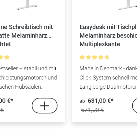
ine Schreibtisch mit
Easydesk mit Tischpl
atte Melaminharz
Melaminharz beschic
htet
Multiplexkante
n
nittliche Bewertung von 4.9 von 5 Sternen
Durchschnittliche Bewer
stseller – stabil und mit
Made in Denmark - dank
chleistungsmotoren und
Click-System schnell mo
ischen Hubsäulen.
Langlebige Dualmotoren
00 €*
631,00 €*
ab
 €
671,00 €