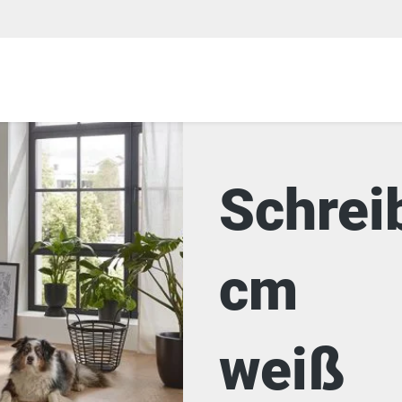
Schrei
cm
weiß