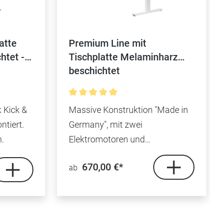
atte
Premium Line mit
htet -
Tischplatte Melaminharz
beschichtet
tung von 4.8 von 5 Sternen
Durchschnittliche Bewertung von 5 von
 Kick &
Massive Konstruktion "Made in
ntiert.
Germany", mit zwei
.
Elektromotoren und
Schnellmontage.
670,00 €*
ab