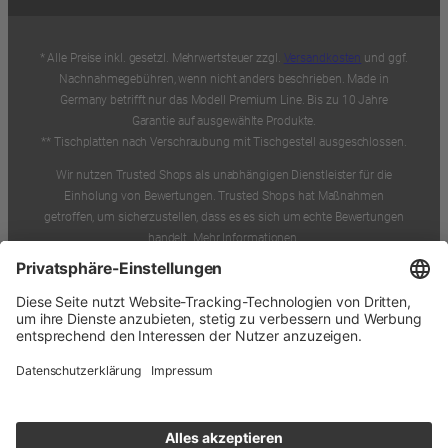
* Alle Preise inkl. gesetzl. Mehrwertsteuer zzgl.
Versandkosten
und ggf.
Nachnahmegebühren, wenn nicht anders beschrieben. Made in
Germany betrifft nur das Modell Premium Line. Bis zu 10 Jahre
Garantie auf ausgewählte Produkte.
** Tischplatten nach Verschraubung mit Tischgestell ausgeschlossen.
Wir nutzen Trusted Shops als unabhängigen Dienstleister für die
Einholung von Bewertungen. Trusted Shops hat Maßnahmen
getroffen, um sicherzustellen, dass es es sich um echte Bewertungen
handelt. Mehr Informationen.
Unsere Artikel-Bewertungen im Shop können durch Käufer*innen
selbstständig nach einem tatsächlichen Kauf abgegeben werden. Die
Bewertungen werden vor Veröffentlichung persönlich verifiziert, aber
nicht verändert. So können wir garantieren, dass ein Kauf des
Bewertenden tatsächlich vor der Bewertung stattgefunden hat. Wir
bieten keine Vorteile, Sonderkonditionen, Preisnachlässe oder sonstige
Anreize für die Abgabe einer positiven oder die Rücknahme einer
negativen Bewertung.
* Bei diesen Daten handelt es sich um Schätzungen des