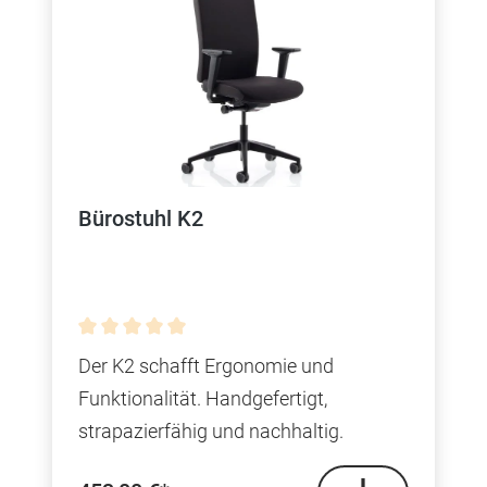
Bürostuhl K2
Durchschnittliche Bewertung von 0 von 5 Sterne
Der K2 schafft Ergonomie und
Funktionalität. Handgefertigt,
strapazierfähig und nachhaltig.