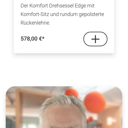
Durchschnittliche Bewertung von 5 von 5 Sterne
Der Komfort Drehsessel Edge mit
Komfort-Sitz und rundum gepolsterte
Rückenlehne.
578,00 €*