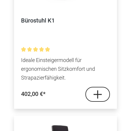
Bürostuhl K1
Durchschnittliche Bewertung von 5 von 5 Sterne
Ideale Einsteigermodell für
ergonomischen Sitzkomfort und
Strapazierfähigkeit.
402,00 €*