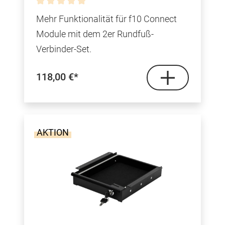
Durchschnittliche Bewertung von 0 von 5 Sterne
Mehr Funktionalität für f10 Connect
Module mit dem 2er Rundfuß-
Verbinder-Set.
118,00 €*
AKTION