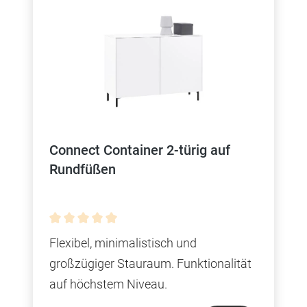
Connect Container 2-türig auf
Rundfüßen
Durchschnittliche Bewertung von 0 von 5 Sterne
Flexibel, minimalistisch und
großzügiger Stauraum. Funktionalität
auf höchstem Niveau.