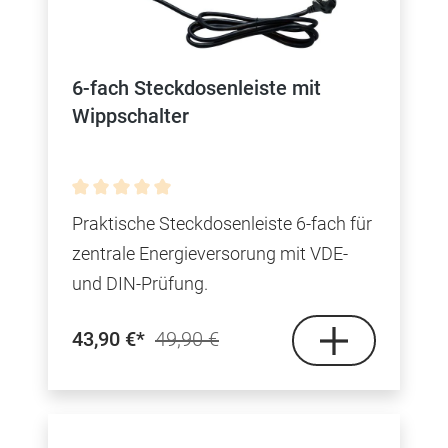
6-fach Steckdosenleiste mit
Wippschalter
Durchschnittliche Bewertung von 0 von 5 Sterne
Praktische Steckdosenleiste 6-fach für
zentrale Energieversorung mit VDE-
und DIN-Prüfung.
43,90 €*
49,90 €