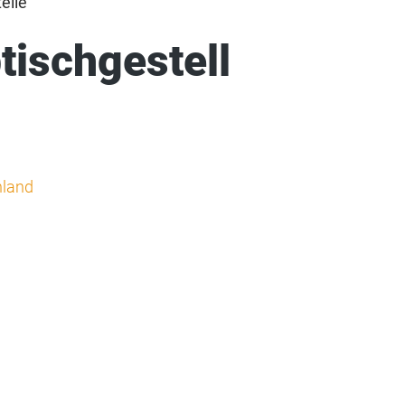
elle
ischgestell
hland