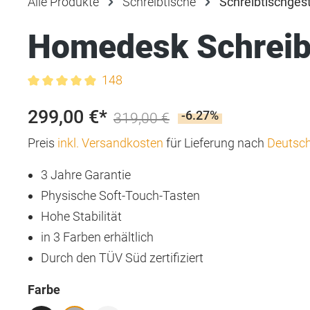
Alle Produkte
Schreibtische
Schreibtischgest
Homedesk Schreibt
148
Durchschnittliche Bewertung von 4.9 von 5 Sternen
299,00 €*
-6.27%
319,00 €
Preis
inkl. Versandkosten
für Lieferung nach
Deutsc
3 Jahre Garantie
Physische Soft-Touch-Tasten
Hohe Stabilität
in 3 Farben erhältlich
Durch den TÜV Süd zertifiziert
auswählen
Farbe