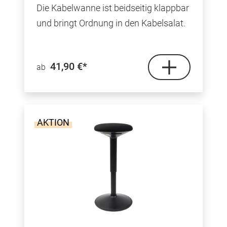
Durchschnittliche Bewertung von 4.9 von 5 Ster
Die Kabelwanne ist beidseitig klappbar
und bringt Ordnung in den Kabelsalat.
41,90 €*
ab
AKTION