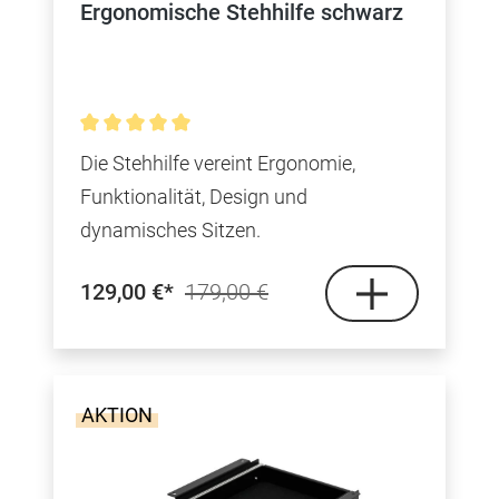
Ergonomische Stehhilfe schwarz
Durchschnittliche Bewertung von 5 von 5 Sterne
Die Stehhilfe vereint Ergonomie,
Funktionalität, Design und
dynamisches Sitzen.
129,00 €*
179,00 €
AKTION