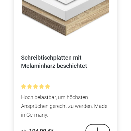
Schreibtischplatten mit
Melaminharz beschichtet
Durchschnittliche Bewertung von 5 von 5 Sterne
Hoch belastbar, um höchsten
Ansprüchen gerecht zu werden. Made
in Germany.