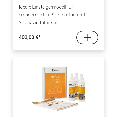
Durchschnittliche Bewertung von 5 von 5 Sterne
Ideale Einsteigermodell für
ergonomischen Sitzkomfort und
Strapazierfähigkeit.
402,00 €*