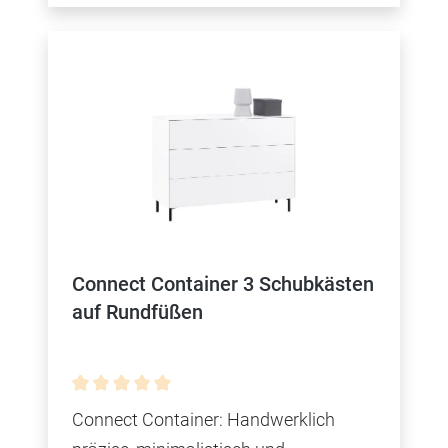
Connect Container 3 Schubkästen
auf Rundfüßen
Durchschnittliche Bewertung von 0 von 5 Sterne
Connect Container: Handwerklich