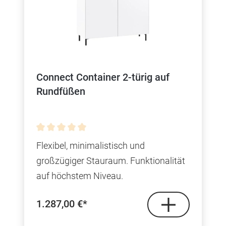
Connect Container 2-türig auf
Rundfüßen
Durchschnittliche Bewertung von 0 von 5 Sterne
Flexibel, minimalistisch und
großzügiger Stauraum. Funktionalität
auf höchstem Niveau.
1.287,00 €*