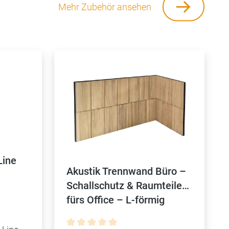
Mehr Zubehör ansehen
Line
Akustik Trennwand Büro –
Schallschutz & Raumteiler
fürs Office – L-förmig
tung von 5 von 5 Sternen