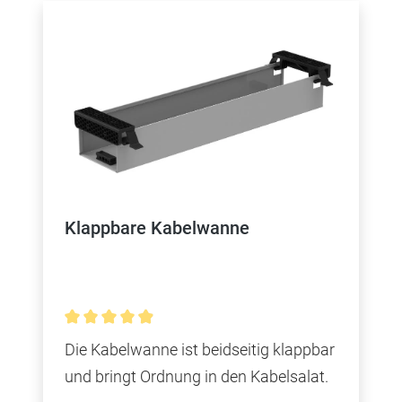
Klappbare Kabelwanne
Durchschnittliche Bewertung von 4.9 von 5 Ster
Die Kabelwanne ist beidseitig klappbar
und bringt Ordnung in den Kabelsalat.