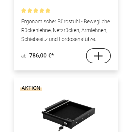
Durchschnittliche Bewertung von 5 von 5 Sterne
Ergonomischer Bürostuhl - Bewegliche
Rückenlehne, Netzrücken, Armlehnen,
Schiebesitz und Lordosenstütze.
786,00 €*
ab
AKTION