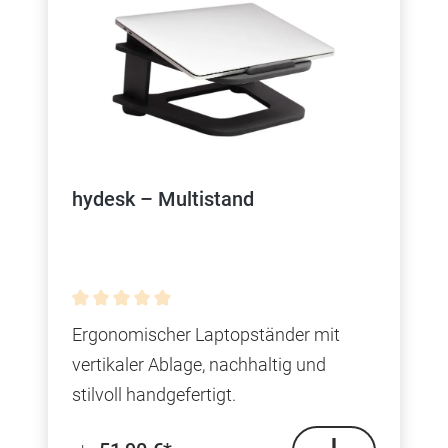
hydesk – Multistand
Durchschnittliche Bewertung von 0 von 5 Sterne
Ergonomischer Laptopständer mit
vertikaler Ablage, nachhaltig und
stilvoll handgefertigt.