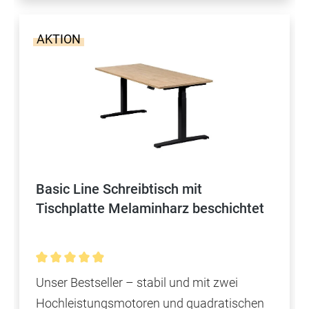
AKTION
Basic Line Schreibtisch mit
Tischplatte Melaminharz beschichtet
Durchschnittliche Bewertung von 4.9 von 5 Sterne
Unser Bestseller – stabil und mit zwei
Hochleistungsmotoren und quadratischen