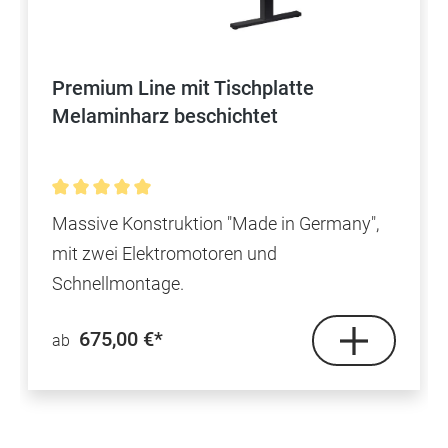
Premium Line mit Tischplatte
Melaminharz beschichtet
Durchschnittliche Bewertung von 5 von 5 Sternen
Massive Konstruktion "Made in Germany",
mit zwei Elektromotoren und
Schnellmontage.
675,00 €*
ab