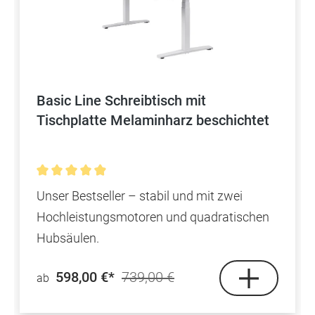
Basic Line Schreibtisch mit
Tischplatte Melaminharz beschichtet
Durchschnittliche Bewertung von 4.9 von 5 Sterne
Unser Bestseller – stabil und mit zwei
Hochleistungsmotoren und quadratischen
Hubsäulen.
598,00 €*
739,00 €
ab