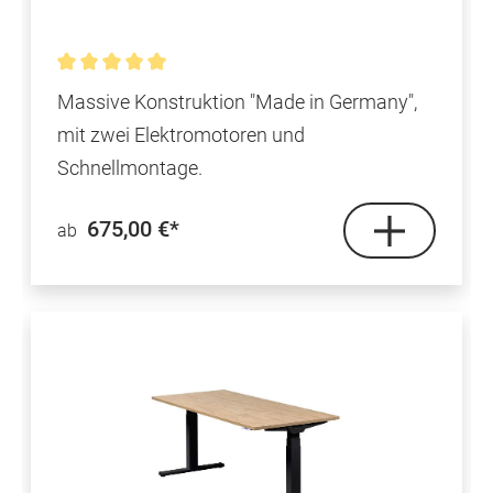
Durchschnittliche Bewertung von 5 von 5 Sternen
Massive Konstruktion "Made in Germany",
mit zwei Elektromotoren und
Schnellmontage.
675,00 €*
ab