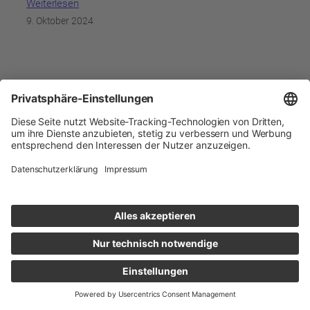
Weiterlesen
9. Oktober 2024
Die unschätzbaren Vorteile
einer Lordosenstütze:
Rückenschmerzen
vorbeugen