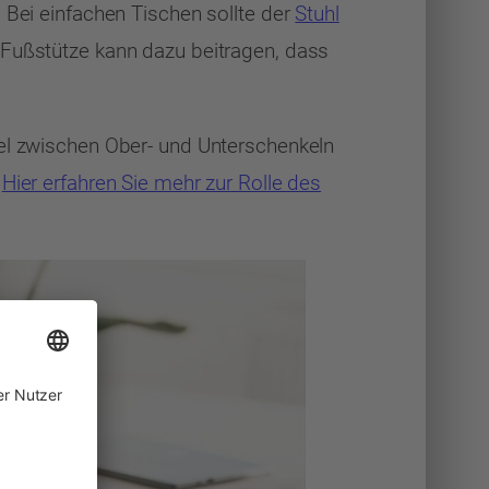
. Bei einfachen Tischen sollte der
Stuhl
 Fußstütze kann dazu beitragen, dass
kel zwischen Ober- und Unterschenkeln
.
Hier erfahren Sie mehr zur Rolle des