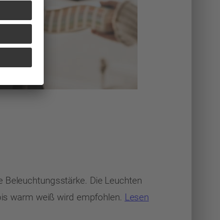
de Beleuchtungsstärke. Die Leuchten
ß bis warm weiß wird empfohlen.
Lesen