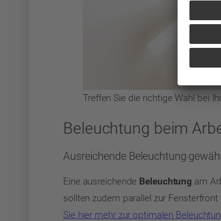
Treffen Sie die richtige Wahl bei 
Beleuchtung beim Arbe
Ausreichende Beleuchtung gewähr
Eine ausreichende
Beleuchtung
am Arbe
sollten zudem parallel zur Fensterfron
Sie hier mehr zur optimalen Beleuchtun