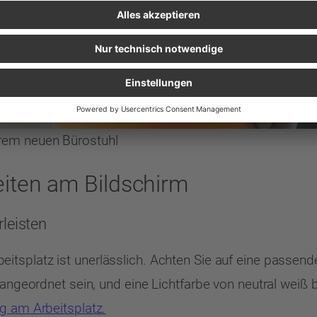
Ihrem neuen Bürostuhl
iten am Bildschirm
leisten
itsplatz ist unerlässlich. Achten Sie auf eine passen
t angeordnet sein, und eine Lichtfarbe von neutral wei
g am Arbeitsplatz.