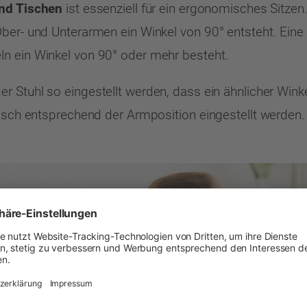
und Tischen
ist essenziell für ein ergonomisches Sitzen
ber- und Unterarmen ein Winkel von 90° entsteht. Eine
n ein Winkel von 90° oder mehr besteht.
r Stuhl so eingestellt werden, dass ein ähnlicher Win
Tisch entsprechend der Armposition eingestellt werden