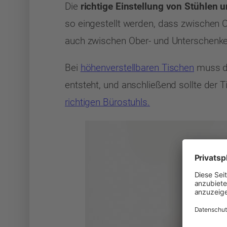
Die
richtige Einstellung von Stühlen 
so eingestellt werden, dass zwischen O
auch zwischen Ober- und Unterschenkel
Bei
höhenverstellbaren Tischen
muss de
entsteht, und anschließend sollte der 
richtigen Bürostuhls.