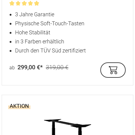
Durchschnittliche Bewertung von 4.9 von 5 Sternen
3 Jahre Garantie
Physische Soft-Touch-Tasten
Hohe Stabilität
in 3 Farben erhältlich
Durch den TÜV Süd zertifiziert
299,00 €*
319,00 €
ab
AKTION