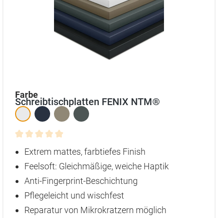
auswählen
Farbe
Schreibtischplatten FENIX NTM®
Durchschnittliche Bewertung von 0 von 5 Sternen
Extrem mattes, farbtiefes Finish
Feelsoft: Gleichmäßige, weiche Haptik
Anti-Fingerprint-Beschichtung
Pflegeleicht und wischfest
Reparatur von Mikrokratzern möglich