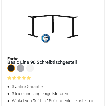
auswählen
Farbe
Basic Line 90 Schreibtischgestell
Durchschnittliche Bewertung von 5 von 5 Sternen
3 Jahre Garantie
3 leise und langlebige Motoren
Winkel von 90° bis 180° stufenlos einstellbar