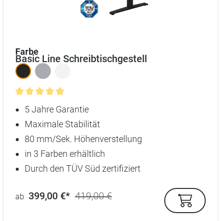
auswählen
Farbe
Basic Line Schreibtischgestell
Durchschnittliche Bewertung von 4.9 von 5 Sternen
5 Jahre Garantie
Maximale Stabilität
80 mm/Sek. Höhenverstellung
in 3 Farben erhältlich
Durch den TÜV Süd zertifiziert
399,00 €*
419,00 €
ab