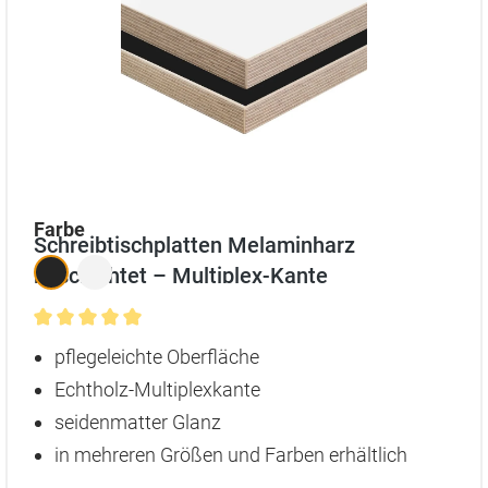
auswählen
Farbe
Schreibtischplatten Melaminharz
beschichtet – Multiplex-Kante
Durchschnittliche Bewertung von 5 von 5 Sternen
pflegeleichte Oberfläche
Echtholz-Multiplexkante
seidenmatter Glanz
in mehreren Größen und Farben erhältlich