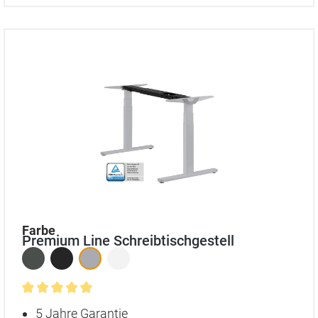
auswählen
Farbe
Premium Line Schreibtischgestell
Durchschnittliche Bewertung von 4.9 von 5 Sternen
5 Jahre Garantie