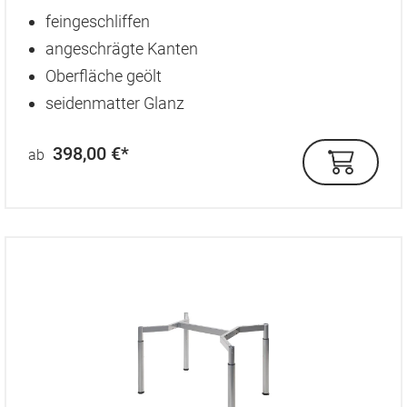
Durchschnittliche Bewertung von 5 von 5 Sternen
feingeschliffen
angeschrägte Kanten
Oberfläche geölt
seidenmatter Glanz
398,00 €*
ab