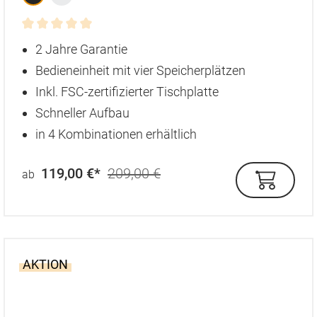
Durchschnittliche Bewertung von 0 von 5 Sternen
2 Jahre Garantie
Bedieneinheit mit vier Speicherplätzen
Inkl. FSC-zertifizierter Tischplatte
Schneller Aufbau
in 4 Kombinationen erhältlich
119,00 €*
209,00 €
ab
AKTION