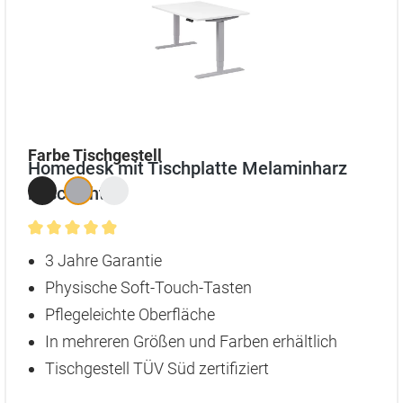
auswählen
Farbe Tischgestell
Homedesk mit Tischplatte Melaminharz
beschichtet
Durchschnittliche Bewertung von 4.9 von 5 Sternen
3 Jahre Garantie
Physische Soft-Touch-Tasten
Pflegeleichte Oberfläche
In mehreren Größen und Farben erhältlich
Tischgestell TÜV Süd zertifiziert