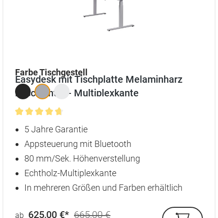
auswählen
Farbe Tischgestell
Easydesk mit Tischplatte Melaminharz
beschichtet - Multiplexkante
Durchschnittliche Bewertung von 4.8 von 5 Sternen
5 Jahre Garantie
Appsteuerung mit Bluetooth
80 mm/Sek. Höhenverstellung
Echtholz-Multiplexkante
In mehreren Größen und Farben erhältlich
625,00 €*
665,00 €
ab