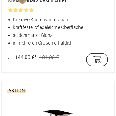
Melaminharz beschichtet
Durchschnittliche Bewertung von 5 von 5 Sternen
Kreative Kantenvariationen
kraftfeste, pflegeleichte Oberfläche
seidenmatter Glanz
in mehreren Größen erhältlich
144,00 €*
181,00 €
ab
AKTION