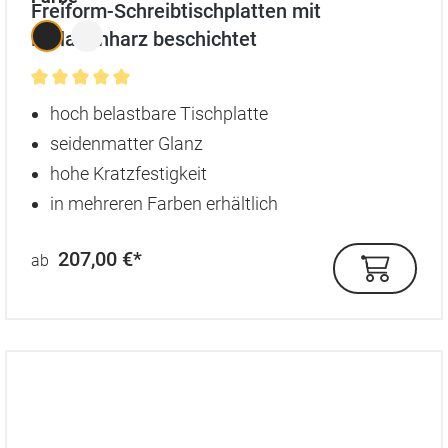
Freiform-Schreibtischplatten mit
Melaminharz beschichtet
Durchschnittliche Bewertung von 5 von 5 Sternen
hoch belastbare Tischplatte
seidenmatter Glanz
hohe Kratzfestigkeit
in mehreren Farben erhältlich
207,00 €*
ab