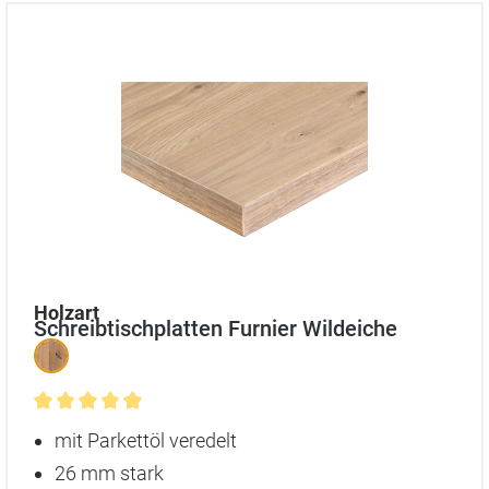
auswählen
Holzart
Schreibtischplatten Furnier Wildeiche
Durchschnittliche Bewertung von 4.9 von 5 Sternen
mit Parkettöl veredelt
26 mm stark