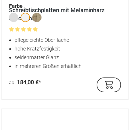
auswählen
Farbe
Schreibtischplatten mit Melaminharz
beschichtet
Durchschnittliche Bewertung von 5 von 5 Sternen
pflegeleichte Oberfläche
hohe Kratzfestigkeit
seidenmatter Glanz
in mehreren Größen erhältlich
184,00 €*
ab