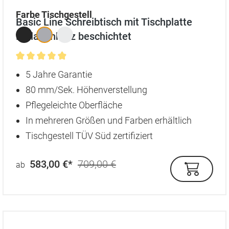
auswählen
Farbe Tischgestell
Basic Line Schreibtisch mit Tischplatte
Melaminharz beschichtet
Durchschnittliche Bewertung von 4.9 von 5 Sternen
5 Jahre Garantie
80 mm/Sek. Höhenverstellung
Pflegeleichte Oberfläche
In mehreren Größen und Farben erhältlich
Tischgestell TÜV Süd zertifiziert
583,00 €*
709,00 €
ab