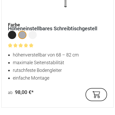
auswählen
Farbe
Höheneinstellbares Schreibtischgestell
Durchschnittliche Bewertung von 5 von 5 Sternen
höhenverstellbar von 68 – 82 cm
maximale Seitenstabilität
rutschfeste Bodengleiter
einfache Montage
98,00 €*
ab