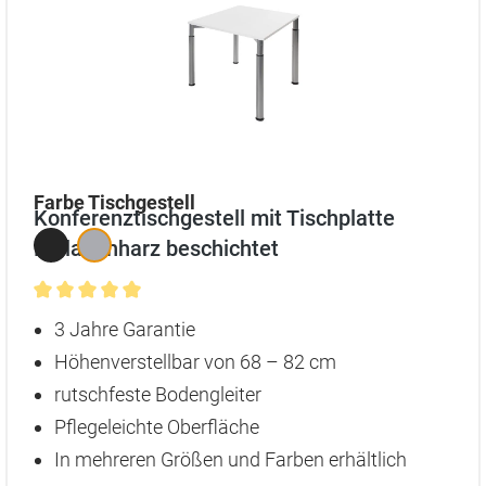
auswählen
Farbe Tischgestell
Konferenztischgestell mit Tischplatte
Melaminharz beschichtet
Durchschnittliche Bewertung von 5 von 5 Sternen
3 Jahre Garantie
Höhenverstellbar von 68 – 82 cm
rutschfeste Bodengleiter
Pflegeleichte Oberfläche
In mehreren Größen und Farben erhältlich