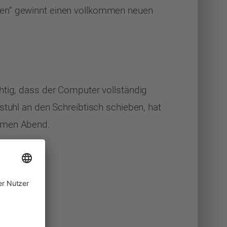
fen“ gewinnt einen vollkommen neuen
chtig, dass der Computer vollständig
stuhl an den Schreibtisch schieben, hat
samen Abend.