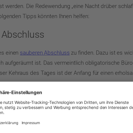
öst werden. Die Redewendung „eine Nacht drüber schla
folgenden Tipps könnten Ihnen helfen:
n Abschluss
es einen
sauberen Abschluss
zu finden. Dazu ist es wi
ch aufgeräumt ist. Das vermeintlich obligatorische Büro
ser Kehraus des Tages ist der Anfang für einen erhol