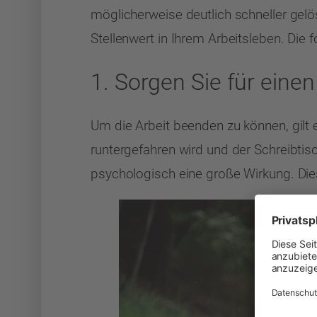
möglicherweise deutlich schneller gel
Stellenwert in Ihrem Arbeitsleben. Die 
1. Sorgen Sie für eine
Um die Arbeit beenden zu können, gilt 
runtergefahren wird und der Schreibtis
psychologisch eine große Wirkung. Die